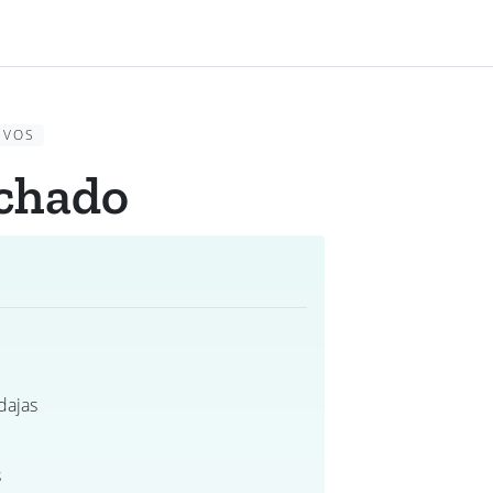
EVOS
chado
dajas
s