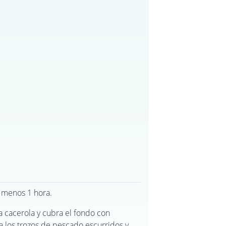
 menos 1 hora.
a cacerola y cubra el fondo con
ma los trozos de pescado escurridos y