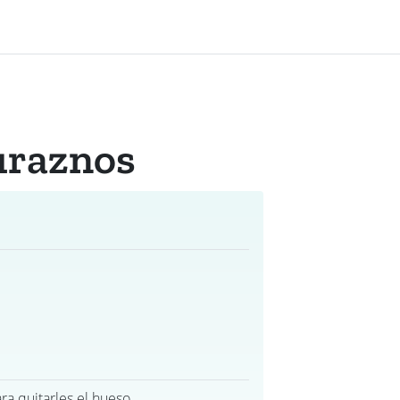
uraznos
ra quitarles el hueso.