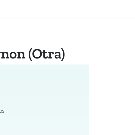
non (otra)
os