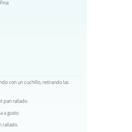
 Fina
do con un cuchillo, retirando las
l pan rallado.
a a gusto.
 rallado.